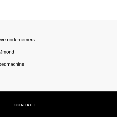
ieve ondernemers
 IJmond
Broedmachine
CONTACT